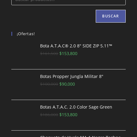
BUSCAR
¡Ofertas!
Bota A.T.A.C® 2.0 8″ SIDE ZIP 5.11™
El
El
$
161,500
$
153,800
precio
precio
original
actual
era:
es:
Botas Propper Jungla Militar 8"
$161,500.
El
El
$153,800.
$
100,000
$
90,000
precio
precio
original
actual
era:
es:
Botas A.T.A.C. 2.0 Color Sage Green
$100,000.
El
$90,000.
El
$
186,000
$
153,800
precio
precio
original
actual