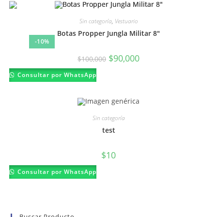
Sin categoría
,
Vestuario
Botas Propper Jungla Militar 8″
-10%
El
El
$
90,000
$
100,000
precio
precio
original
actual
Consultar por WhatsApp
era:
es:
$100,000.
$90,000.
Sin categoría
test
$
10
Consultar por WhatsApp
Buscar Producto