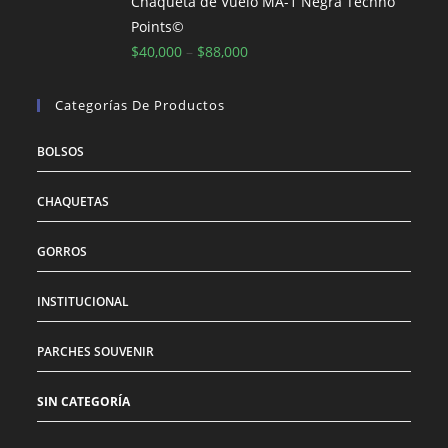
era:
es:
Chaqueta de Vuelo MA-1 Negra Techno
$186,000.
$153,800.
Points©
$
40,000
–
$
88,000
Categorías De Productos
BOLSOS
CHAQUETAS
GORROS
INSTITUCIONAL
PARCHES SOUVENIR
SIN CATEGORÍA