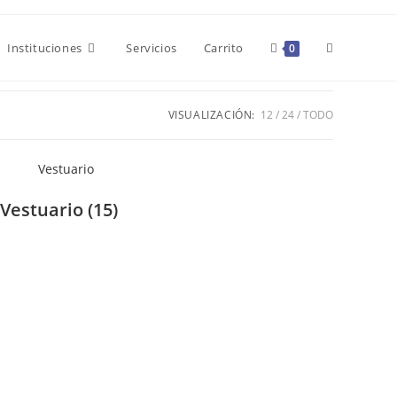
Alternar
Instituciones
Servicios
Carrito
0
búsqueda
VISUALIZACIÓN:
12
24
TODO
de
Vestuario
(15)
la
web