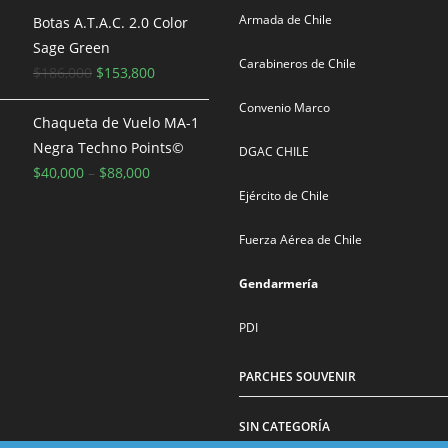
Armada de Chile
original
actual
Botas A.T.A.C. 2.0 Color
era:
es:
Sage Green
Carabineros de Chile
$100,000.
El
$90,000.
El
$
186,000
$
153,800
precio
precio
Convenio Marco
original
actual
Chaqueta de Vuelo MA-1
era:
es:
Negra Techno Points©
DGAC CHILE
$186,000.
$153,800.
$
40,000
–
$
88,000
Ejército de Chile
Fuerza Aérea de Chile
Gendarmería
PDI
PARCHES SOUVENIR
SIN CATEGORÍA