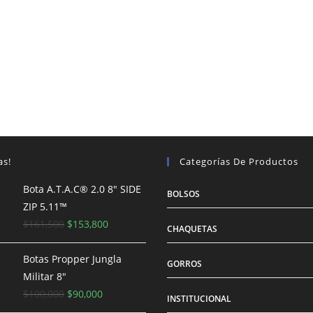
as!
Categorías De Productos
Bota A.T.A.C® 2.0 8″ SIDE
BOLSOS
ZIP 5.11™
El
El
$
161,500
$
153,800
CHAQUETAS
precio
precio
original
actual
Botas Propper Jungla
GORROS
era:
es:
Militar 8"
$161,500.
El
El
$153,800.
$
100,000
$
90,000
INSTITUCIONAL
precio
precio