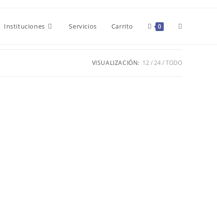
Alternar
Instituciones
Servicios
Carrito
0
búsqueda
VISUALIZACIÓN:
12
24
TODO
de
la
web