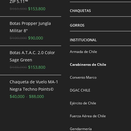
ZIP 5.11™
El
El
$
161,500
$
153,800
CHAQUETAS
precio
precio
original
actual
Botas Propper Jungla
GORROS
era:
es:
Militar 8"
$161,500.
El
El
$153,800.
$
100,000
$
90,000
INSTITUCIONAL
precio
precio
Armada de Chile
original
actual
Botas A.T.A.C. 2.0 Color
era:
es:
Sage Green
Carabineros de Chile
$100,000.
El
$90,000.
El
$
186,000
$
153,800
precio
precio
Convenio Marco
original
actual
Chaqueta de Vuelo MA-1
era:
es:
Negra Techno Points©
DGAC CHILE
$186,000.
$153,800.
$
40,000
–
$
88,000
Ejército de Chile
Fuerza Aérea de Chile
Gendarmería