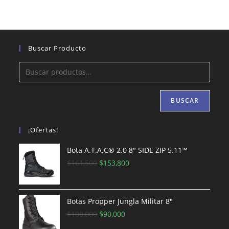
Buscar Producto
BUSCAR
¡Ofertas!
Bota A.T.A.C® 2.0 8″ SIDE ZIP 5.11™
El
El
$
161,500
$
153,800
precio
precio
original
actual
era:
es:
Botas Propper Jungla Militar 8"
$161,500.
El
El
$153,800.
$
100,000
$
90,000
precio
precio