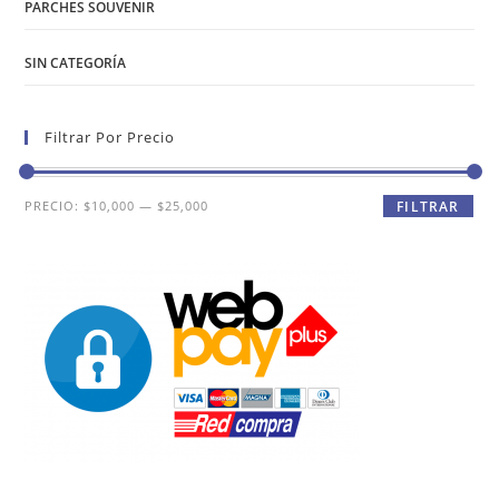
PARCHES SOUVENIR
SIN CATEGORÍA
Filtrar Por Precio
Precio
Precio
PRECIO:
$10,000
—
$25,000
FILTRAR
mínimo
máximo