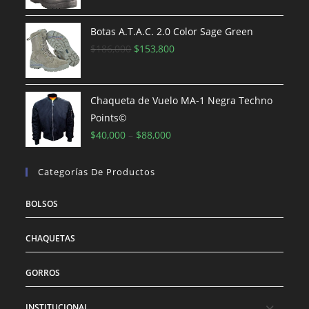
original
actual
era:
es:
Botas A.T.A.C. 2.0 Color Sage Green
$100,000.
El
$90,000.
El
$
186,000
$
153,800
precio
precio
original
actual
era:
es:
Chaqueta de Vuelo MA-1 Negra Techno
$186,000.
$153,800.
Points©
$
40,000
–
$
88,000
Categorías De Productos
BOLSOS
CHAQUETAS
GORROS
INSTITUCIONAL