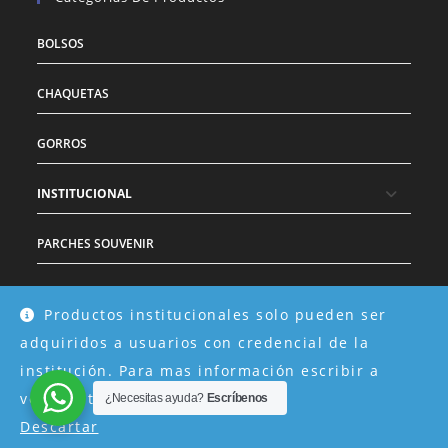
BOLSOS
CHAQUETAS
GORROS
INSTITUCIONAL
PARCHES SOUVENIR
SIN CATEGORÍA
Productos institucionales solo pueden ser
adquiridos a usuarios con credencial de la
institución. Para mas información escribir a
ventas@technopoints.cl
¿Necesitas ayuda?
Escríbenos
Descartar
Copyright 2017 - TechnoPoints Chile