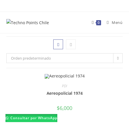
Ir
al
contenido
Menú
0
Orden predeterminado
PDI
Aereopolicial 1974
$
6,000
Consultar por WhatsApp