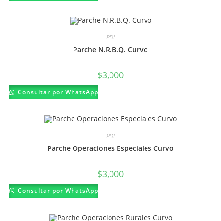
tiene
múltiples
variantes.
Las
opciones
PDI
se
pueden
Parche N.R.B.Q. Curvo
elegir
en
la
página
$
3,000
de
producto
Consultar por WhatsApp
PDI
Parche Operaciones Especiales Curvo
$
3,000
Consultar por WhatsApp