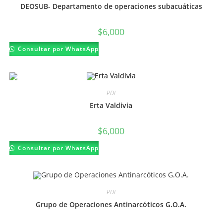
DEOSUB- Departamento de operaciones subacuáticas
$
6,000
Consultar por WhatsApp
PDI
Erta Valdivia
$
6,000
Este
Consultar por WhatsApp
producto
tiene
múltiples
variantes.
Las
opciones
PDI
se
pueden
Grupo de Operaciones Antinarcóticos G.O.A.
elegir
en
la