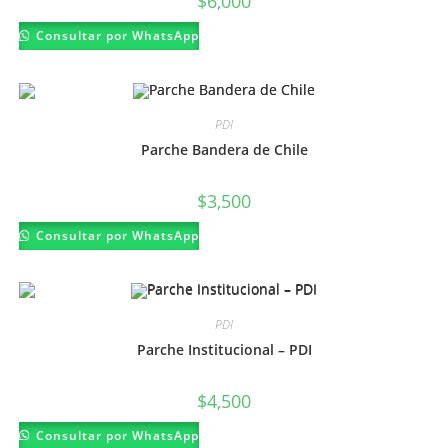
$
6,000
Este
Consultar por WhatsApp
producto
tiene
múltiples
variantes.
Las
opciones
PDI
se
pueden
Parche Bandera de Chile
elegir
en
la
página
$
3,500
de
producto
Este
Consultar por WhatsApp
producto
tiene
múltiples
variantes.
Las
opciones
PDI
se
pueden
Parche Institucional – PDI
elegir
en
la
página
$
4,500
de
producto
Este
Consultar por WhatsApp
producto