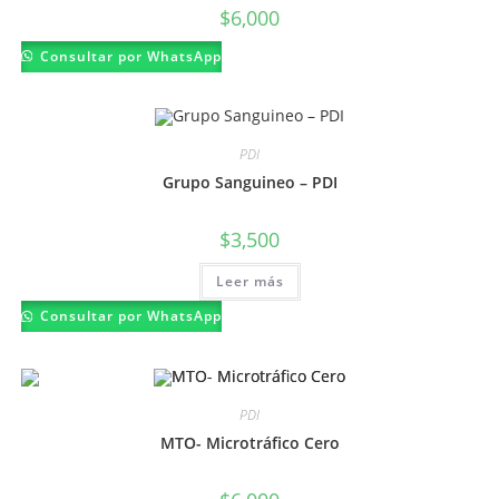
página
$
6,000
de
producto
Consultar por WhatsApp
PDI
Grupo Sanguineo – PDI
$
3,500
Leer más
Consultar por WhatsApp
PDI
MTO- Microtráfico Cero