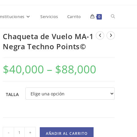
Alternar
Instituciones
Servicios
Carrito
0
Chaqueta de Vuelo MA-1
búsqueda
Negra Techno Points©
de
$
40,000
–
$
88,000
la
TALLA
web
Chaqueta
-
+
AÑADIR AL CARRITO