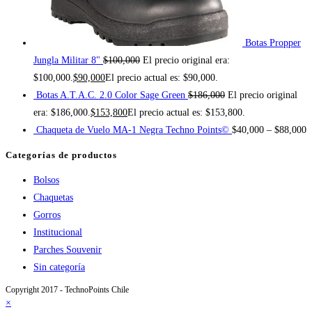
Botas Propper
Jungla Militar 8"
$
100,000
El precio original era:
$100,000.
$
90,000
El precio actual es: $90,000.
Botas A.T.A.C. 2.0 Color Sage Green
$
186,000
El precio original
era: $186,000.
$
153,800
El precio actual es: $153,800.
Chaqueta de Vuelo MA-1 Negra Techno Points©
$
40,000
–
$
88,000
Categorías de productos
Bolsos
Chaquetas
Gorros
Institucional
Parches Souvenir
Sin categoría
Copyright 2017 - TechnoPoints Chile
×