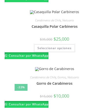
Carabineros de Chile
,
Vestuario
Casaquilla Polar Carbineros
El
El
$
25,000
$
35,000
precio
precio
original
actual
Este
Seleccionar opciones
era:
es:
producto
$35,000.
$25,000.
tiene
múltiples
Consultar por WhatsApp
variantes.
Las
opciones
se
pueden
elegir
Carabineros de Chile
,
Gorros
,
Vestuario
en
la
Gorro de Carabineros
página
-33%
de
producto
El
El
$
10,000
$
15,000
precio
precio
original
actual
Consultar por WhatsApp
era:
es:
$15,000.
$10,000.