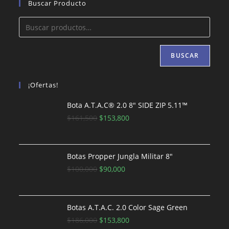
Buscar Producto
BUSCAR
¡Ofertas!
Bota A.T.A.C® 2.0 8″ SIDE ZIP 5.11™
El
El
$
161,500
$
153,800
precio
precio
original
actual
era:
es:
Botas Propper Jungla Militar 8"
$161,500.
El
El
$153,800.
$
100,000
$
90,000
precio
precio
original
actual
era:
es:
Botas A.T.A.C. 2.0 Color Sage Green
$100,000.
El
$90,000.
El
$
186,000
$
153,800