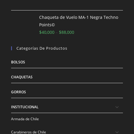
precio
precio
original
actual
era:
es:
Chaqueta de Vuelo MA-1 Negra Techno
$186,000.
$153,800.
Points©
$
40,000
–
$
88,000
Categorías De Productos
BOLSOS
CHAQUETAS
GORROS
INSTITUCIONAL
Armada de Chile
Carabineros de Chile