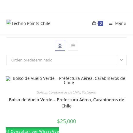
Ir
al
contenido
Menú
0
Orden predeterminado
Bolsos
,
Carabineros de Chile
,
Vestuario
Bolso de Vuelo Verde – Prefectura Aérea, Carabineros de
Chile
$
25,000
Consultar por WhatsApp