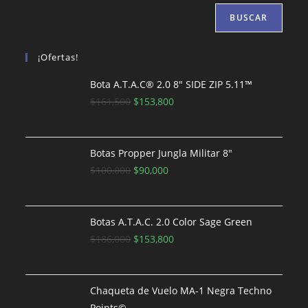
BUSCAR
¡Ofertas!
Bota A.T.A.C® 2.0 8″ SIDE ZIP 5.11™
El
El
$
161,500
$
153,800
precio
precio
original
actual
era:
es:
Botas Propper Jungla Militar 8"
$161,500.
El
El
$153,800.
$
100,000
$
90,000
precio
precio
original
actual
era:
es:
Botas A.T.A.C. 2.0 Color Sage Green
$100,000.
El
$90,000.
El
$
186,000
$
153,800
precio
precio
original
actual
era:
es:
Chaqueta de Vuelo MA-1 Negra Techno
$186,000.
$153,800.
Points©