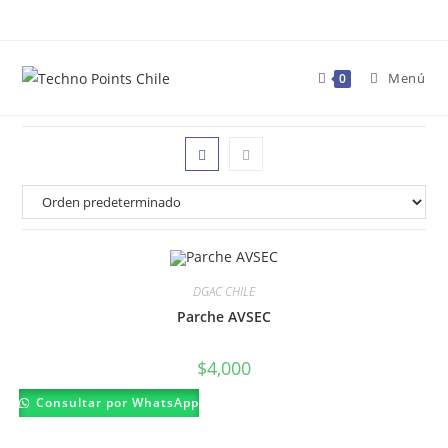
Ir
al
contenido
Menú
0
DGAC CHILE
Parche AVSEC
$
4,000
Consultar por WhatsApp