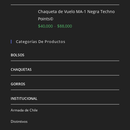
original
actual
era:
es:
Chaqueta de Vuelo MA-1 Negra Techno
$186,000.
$153,800.
Points©
$
40,000
–
$
88,000
Categorías De Productos
BOLSOS
CHAQUETAS
GORROS
INSTITUCIONAL
Armada de Chile
Distintivos