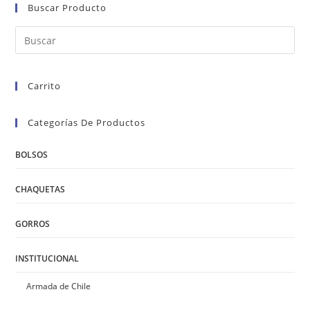
se
Buscar Producto
pueden
elegir
en
la
página
de
producto
Carrito
Categorías De Productos
BOLSOS
CHAQUETAS
GORROS
INSTITUCIONAL
Armada de Chile