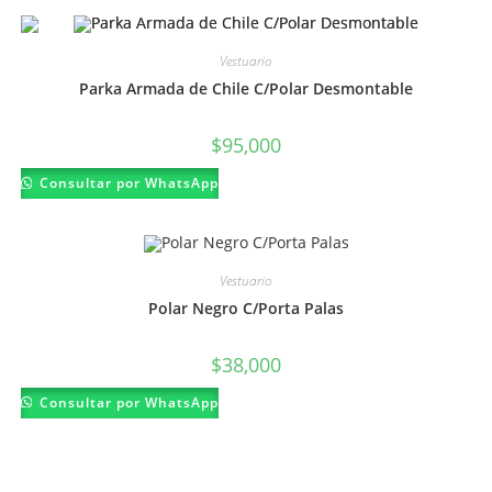
múltiples
variantes.
Las
opciones
Vestuario
se
pueden
Parka Armada de Chile C/Polar Desmontable
elegir
en
la
página
$
95,000
de
producto
Este
Consultar por WhatsApp
producto
tiene
múltiples
variantes.
Las
opciones
Vestuario
se
pueden
Polar Negro C/Porta Palas
elegir
en
la
página
$
38,000
de
producto
Este
Consultar por WhatsApp
producto
tiene
múltiples
variantes.
Las
opciones