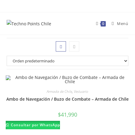
Ir
al
contenido
Menú
0
Armada de Chile
,
Vestuario
Ambo de Navegación / Buzo de Combate – Armada de Chile
$
41,990
Este
Consultar por WhatsApp
producto
tiene