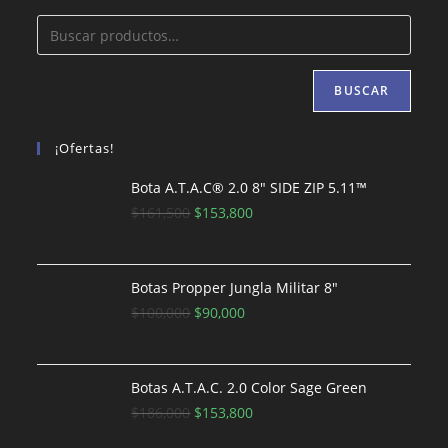
BUSCAR
¡Ofertas!
Bota A.T.A.C® 2.0 8″ SIDE ZIP 5.11™
El
El
$
161,500
$
153,800
precio
precio
original
actual
era:
es:
Botas Propper Jungla Militar 8"
$161,500.
El
El
$153,800.
$
100,000
$
90,000
precio
precio
original
actual
era:
es:
Botas A.T.A.C. 2.0 Color Sage Green
$100,000.
El
$90,000.
El
$
186,000
$
153,800
precio
precio