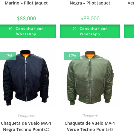
Marino – Pilot Jaquet
Negra – Pilot Jaquet
Ver
$
88,000
$
88,000
Este
Este
Consultar por
Consultar por
producto
producto
WhatsApp
WhatsApp
tiene
tiene
múltiples
múltiples
variantes.
variantes.
Las
Las
opciones
opciones
se
se
-17%
-17%
pueden
pueden
elegir
elegir
en
en
la
la
página
página
de
de
producto
producto
Chaquetas
Chaquetas
Chaqueta de Vuelo MA-1
Chaqueta de Vuelo MA-1
Negra Techno Points©
Verde Techno Points©