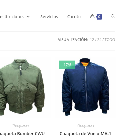
Alternar
Instituciones
Servicios
Carrito
0
búsqueda
VISUALIZACIÓN:
12
24
TODO
de
-17%
la
web
Chaquetas
Chaquetas
haqueta Bomber CWU
Chaqueta de Vuelo MA-1