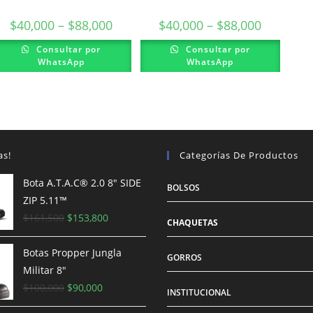
$
40,000
–
$
88,000
$
40,000
–
$
88,000
Este
Este
Consultar por
Consultar por
producto
producto
WhatsApp
WhatsApp
tiene
tiene
múltiples
múltiples
variantes.
variantes.
Las
Las
opciones
opciones
se
se
pueden
pueden
elegir
elegir
en
en
la
la
as!
Categorías De Productos
página
página
de
de
producto
producto
Bota A.T.A.C® 2.0 8″ SIDE
BOLSOS
ZIP 5.11™
El
El
$
161,500
$
153,800
CHAQUETAS
precio
precio
original
actual
Botas Propper Jungla
GORROS
era:
es:
Militar 8"
$161,500.
El
El
$153,800.
$
100,000
$
90,000
INSTITUCIONAL
precio
precio