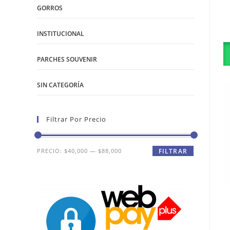
GORROS
INSTITUCIONAL
PARCHES SOUVENIR
SIN CATEGORÍA
Filtrar Por Precio
Precio
Precio
PRECIO:
$40,000
—
$88,000
FILTRAR
mínimo
máximo