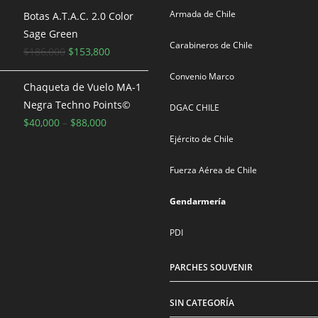
Armada de Chile
original
actual
Botas A.T.A.C. 2.0 Color
era:
es:
Sage Green
Carabineros de Chile
$100,000.
El
$90,000.
El
$
186,000
$
153,800
precio
precio
Convenio Marco
original
actual
Chaqueta de Vuelo MA-1
era:
es:
Negra Techno Points©
DGAC CHILE
$186,000.
$153,800.
$
40,000
–
$
88,000
Ejército de Chile
Fuerza Aérea de Chile
Gendarmería
PDI
PARCHES SOUVENIR
SIN CATEGORÍA