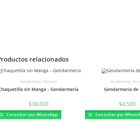
Productos relacionados
Gendarmería
,
Vestuario
Gendarmería
,
Parc
Chaquetilla sin Manga – Gendarmería
Gendarmería de 
$
38,800
$
4,500
Este
Consultar por WhatsApp
Consultar por Whats
producto
tiene
múltiples
variantes.
Las
opciones