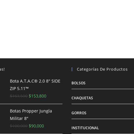
se
pueden
elegir
en
la
página
de
producto
as!
Categorías De Productos
Bota A.T.A.C® 2.0 8″ SIDE
BOLSOS
ZIP 5.11™
El
El
$
161,500
$
153,800
CHAQUETAS
precio
precio
original
actual
Botas Propper Jungla
GORROS
era:
es:
Militar 8"
$161,500.
El
El
$153,800.
$
100,000
$
90,000
INSTITUCIONAL
precio
precio