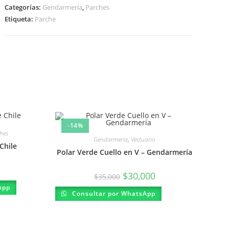
Categorías:
Gendarmería
,
Parches
Etiqueta:
Parche
-14%
hes
Gendarmería
,
Vestuario
Chile
Polar Verde Cuello en V – Gendarmería
El
El
$
30,000
$
35,000
precio
precio
App
original
actual
Este
Consultar por WhatsApp
era:
es:
producto
$35,000.
$30,000.
tiene
múltiples
variantes.
Las