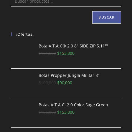
BUSCAR
¡Ofertas!
Bota A.T.A.C® 2.0 8″ SIDE ZIP 5.11™
El
El
$
161,500
$
153,800
precio
precio
original
actual
era:
es:
Botas Propper Jungla Militar 8"
$161,500.
El
El
$153,800.
$
100,000
$
90,000
precio
precio
original
actual
era:
es:
Botas A.T.A.C. 2.0 Color Sage Green
$100,000.
El
$90,000.
El
$
186,000
$
153,800
precio
precio
original
actual