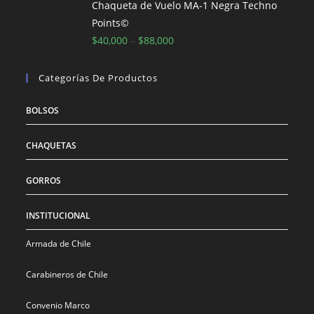
era:
es:
Chaqueta de Vuelo MA-1 Negra Techno
$186,000.
$153,800.
Points©
$
40,000
–
$
88,000
Categorías De Productos
BOLSOS
CHAQUETAS
GORROS
INSTITUCIONAL
Armada de Chile
Carabineros de Chile
Convenio Marco