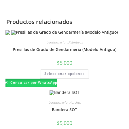
Productos relacionados
Gendarmería
,
Distintivos
Presillas de Grado de Gendarmería (Modelo Antiguo)
$
5,000
Este
Seleccionar opciones
producto
tiene
múltiples
Consultar por WhatsApp
variantes.
Las
opciones
se
Gendarmería
,
Parches
pueden
elegir
Bandera SOT
en
la
página
$
5,000
de
producto