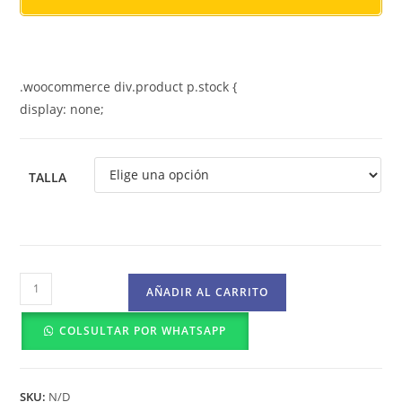
.woocommerce div.product p.stock {
display: none;
TALLA
Polar
AÑADIR AL CARRITO
Verde
Cuello
COLSULTAR POR WHATSAPP
en
V
-
SKU:
N/D