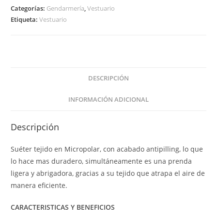
Gendarmería
Categorías:
Gendarmería
,
Vestuario
Etiqueta:
Vestuario
cantidad
DESCRIPCIÓN
INFORMACIÓN ADICIONAL
Descripción
Suéter tejido en Micropolar, con acabado antipilling, lo que
lo hace mas duradero, simultáneamente es una prenda
ligera y abrigadora, gracias a su tejido que atrapa el aire de
manera eficiente.
CARACTERISTICAS Y BENEFICIOS