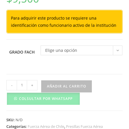
Para adquirir este producto se requiere una
identificación como funcionario activo de la institución
Elige una opción
GRADO FACH
Presilla
-
+
AÑADIR AL CARRITO
Velour
-
COLSULTAR POR WHATSAPP
Fuerza
Aérea
cantidad
SKU:
N/D
Categorías:
Fuerza Aérea de Chile
,
Presillas Fuerza Aérea