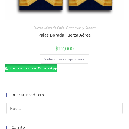
Fuerza Aérea de Chile
,
Distintivos y Grados
Palas Dorada Fuerza Aérea
$
12,000
Este
Seleccionar opciones
producto
tiene
múltiples
Consultar por WhatsApp
variantes.
Las
opciones
se
pueden
elegir
Buscar Producto
en
la
página
de
producto
Carrito