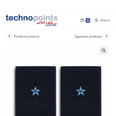
Ir
al
contenido
Menú
0
Producto anterior
Siguiente producto