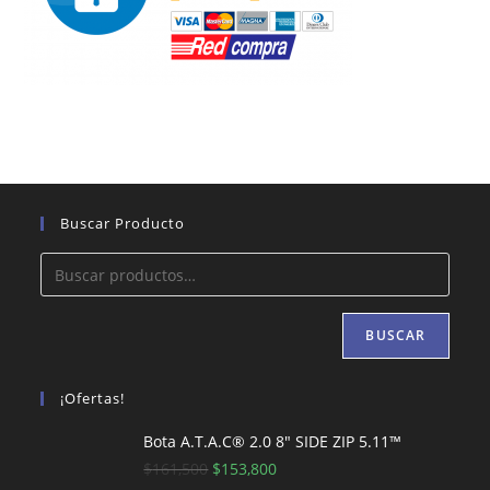
Buscar Producto
BUSCAR
¡Ofertas!
Bota A.T.A.C® 2.0 8″ SIDE ZIP 5.11™
El
El
$
161,500
$
153,800