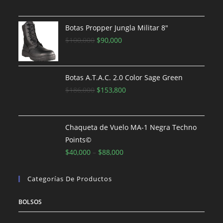
precio
precio
original
actual
era:
es:
Botas Propper Jungla Militar 8"
$161,500.
El
El
$153,800.
$
100,000
$
90,000
precio
precio
original
actual
era:
es:
Botas A.T.A.C. 2.0 Color Sage Green
$100,000.
El
$90,000.
El
$
186,000
$
153,800
precio
precio
original
actual
era:
es:
Chaqueta de Vuelo MA-1 Negra Techno
$186,000.
$153,800.
Points©
$
40,000
–
$
88,000
Categorías De Productos
BOLSOS