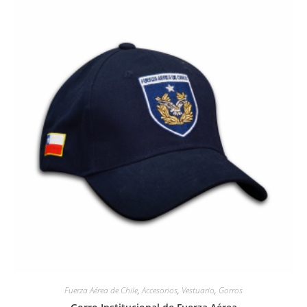
Fuerza Aérea de Chile
,
Accesorios
,
Vestuario
,
Gorros